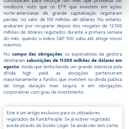
contribuíram para reforçar um mês que prometia ser
fornecer:
medíocre, visto que os ETP que investem em ações
norte-americanas de grande capitalização registaram
Utilizar dados de localização geográfica precisa. Analisar 
perdas no valor de 100 milhões de dólares. No entanto,
ativamente as características do dispositivo para sua 
acabaram por recuperar depois dos resgates de 13.500
identificação. Armazenar as informações num dispositivo 
milhões de dólares registados durante a primeira semana
e/ou aceder às mesmas. Publicidade e conteúdo 
do mês, quando o índice S&P 500 subiu até atingir novos
personalizados, medição de publicidade e conteúdo, 
máximos.
pesquisa de audiência e desenvolvimento de serviços.
No
campo das obrigações
, os especialistas da gestora
Lista de parceiros (fornecedores)
detetaram
subscrições de 11.500 milhões de dólares em
agosto
. Ainda que tenha havido um grande interesse pela
dívida high yield, as alocações pertenceram
maioritariamente a fundos que investem na dívida pública
de longa duração mais segura, e em obrigações
corporativas com grau de investimento.
Este é um artigo exclusivo para os utilizadores
registados da FundsPeople. Se já estiver registado,
aceda através do botão Login. Se ainda não tem conta,