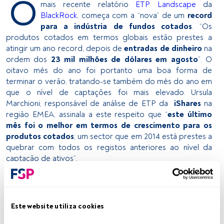
O
mais recente relatório
ETP Landscape
da
BlackRock
, começa com a “nova” de um
record
para a indústria de fundos cotados
. “Os
produtos cotados em termos globais estão prestes a
atingir um ano record, depois de
entradas de dinheiro
na
ordem dos
23 mil milhões de dólares em agosto
”. O
oitavo mês do ano foi portanto uma boa forma de
terminar o verão, tratando-se também do mês do ano em
que o nível de captações foi mais elevado. Ursula
Marchioni, responsável de análise de ETP da
iShares
na
região EMEA, assinala a este respeito que “
este último
mês foi o melhor em termos de crescimento para os
produtos cotados
; um sector que em 2014 está prestes a
quebrar com todos os registos anteriores ao nível da
captação de ativos”.
Durante o mês de agosto
o grande foco dos
investidores foram as alocações a mercados
emergentes e à Ásia
em busca de valor relativo, apesar
Este website utiliza cookies
da BlackRock também salientar que os investidores
elevaram igualmente as suas apostas por ativos refúgio