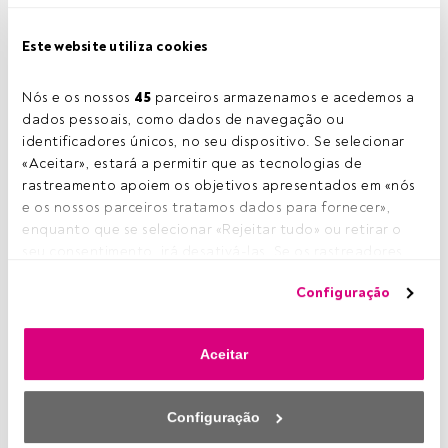
Partilhar!
Este website utiliza cookies
23 dezembro 2024
Diana Pereira
Nós e os nossos 
45
 parceiros armazenamos e acedemos a 
Num anterior artigo
da
FundsPeople
, analisamos
dados pessoais, como dados de navegação ou 
a dimensão do
mercado nacional de fundos
identificadores únicos, no seu dispositivo. Se selecionar 
mobiliários tradicionais estrangeiros e ETF
. Na
«Aceitar», estará a permitir que as tecnologias de 
altura, observamos que,
no final de 2023, o
rastreamento apoiem os objetivos apresentados em «nós 
montante sob gestão destes produtos
e os nossos parceiros tratamos dados para fornecer», 
atingia os 43,18 mil milhões de euros
. Este valor
enquanto que se selecionar «Rejeitar tudo» ou retirar o 
reflete, não só o
crescente interesse dos
seu consentimento, irá desativá-las. Se os rastreadores 
investidores portugueses por soluções de
forem desativados, parte do conteúdo e dos anúncios 
investimento internacionais
, mas poderá estar
Configuração
que vê poderá deixar de ser relevante para si. Pode voltar 
também relacionado com a
diversidade da
a aceder a este menu para alterar as suas opções ou 
oferta de fundos disponível no país
.
retirar o consentimento a qualquer momento, clicando no 
Aceitar
link «Preferências de privacidade» que aparece na parte 
inferior da página web (ou no ícone flutuante que se 
Este é um artigo exclusivo para os utilizadores
encontra na parte inferior esquerda da página web). As 
Configuração
registados da FundsPeople. Se já estiver
suas opções terão efeito dentro do nosso âmbito de 