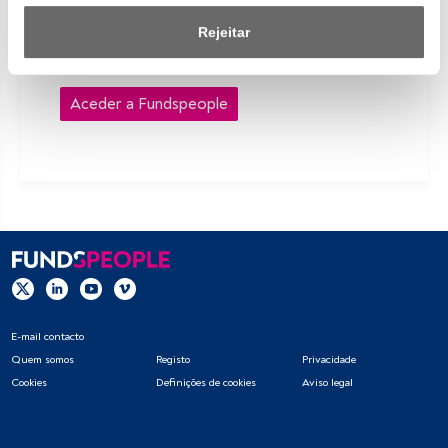
registado, aceda através do botão Login. Se
consentimento. Para saber mais, consulte a nossa política 
ainda não tem conta, convidamo-lo a registar-
de privacidade.
Rejeitar
se e a desfrutar de todo o universo que a
FundsPeople oferece.
Nós e os nossos parceiros tratamos os dados para 
fornecer:
Aceder a Fundspeople
Utilizar dados de localização geográfica precisa. Analisar 
ativamente as características do dispositivo para sua 
identificação. Armazenar as informações num dispositivo 
e/ou aceder às mesmas. Publicidade e conteúdo 
personalizados, medição de publicidade e conteúdo, 
pesquisa de audiência e desenvolvimento de serviços.
Lista de parceiros (fornecedores)
E-mail contacto
Quem somos
Registo
Privacidade
Cookies
Definições de cookies
Aviso legal