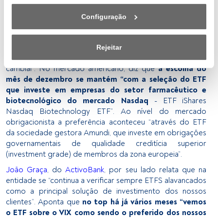
inferior da página web (ou no ícone flutuante que se 
permitem realizar proteção cambial”. No
mercado
encontra na parte inferior esquerda da página web). As 
europeu
, por seu lado, “o
destaque foi para o ETF
Configuração
suas opções terão efeito dentro do nosso âmbito de 
iShares Euro Stoxx 50 UCITS ETF
que investe nas 50
consentimento. Para saber mais, consulte a nossa política 
empresas mais líquidas da Europa e no
ETF iShares MSCI
de privacidade.
Japan EUR Hedged UCITS ETF EUR
, que permite o
Rejeitar
investimento a 100% no mercado japonês sem risco
Nós e os nossos parceiros tratamos os dados para 
cambial”. No mercado americano, diz que
a escolha do
fornecer:
mês de dezembro se mantém “com a seleção do ETF
que investe em empresas do setor farmacêutico e
Utilizar dados de localização geográfica precisa. Analisar 
biotecnológico do mercado Nasdaq
- ETF iShares
ativamente as características do dispositivo para sua 
Nasdaq Biotechnology ETF”. Ao nível do mercado
identificação. Armazenar as informações num dispositivo 
obrigacionista a preferência aconteceu “através do ETF
e/ou aceder às mesmas. Publicidade e conteúdo 
da sociedade gestora Amundi, que investe em obrigações
personalizados, medição de publicidade e conteúdo, 
governamentais de qualidade creditícia superior
pesquisa de audiência e desenvolvimento de serviços.
(investment grade) de membros da zona europeia”.
João Graça
, do
ActivoBank
, por seu lado relata que na
Lista de parceiros (fornecedores)
entidade se “continua a verificar sempre ETFS alavancados
como a principal solução de investimento dos nossos
clientes”. Aponta que
no top há já vários meses “vemos
o ETF sobre o VIX como sendo o preferido dos nossos