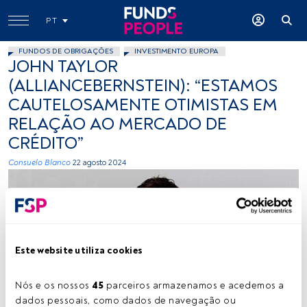
PT
FUNDOS DE OBRIGAÇÕES
INVESTIMENTO EUROPA
JOHN TAYLOR
(ALLIANCEBERNSTEIN): “ESTAMOS
CAUTELOSAMENTE OTIMISTAS EM
RELAÇÃO AO MERCADO DE
CRÉDITO”
Consuelo Blanco
22 agosto 2024
Este website utiliza cookies
Nós e os nossos 
45
 parceiros armazenamos e acedemos a 
John Taylor. Créditos: cedida (AllianceBernstein)
dados pessoais, como dados de navegação ou 