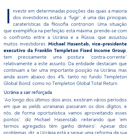
I
nvestir em determinadas posições das quais a maioria
dos investidores estão a “fugir”, é uma das principais
caraterísticas da filosofia
contrarian
. Uma situação
que exemplifica na perfeição esta máxima, prende-se com
o confronto entre a Ucrânia e a Rússia, que assustou
muitos investidores.
Michael Hasentab, vice-presidente
executivo da Franklin Templeton Fixed Income Group
,
tem precisamente uma postura “contra-corrente”
relativamente a este assunto. Da entidade destacam que
continuam a ter uma importante posição na Ucrânia, mas
ainda assim abaixo dos 4%, tanto no fundo Templeton
Global Bond, como no Templeton Global Total Return.
Ucrânia a sair reforçada
“Ao longo dos últimos dois anos, existiram vários períodos
em que as yields ucranianas passaram os dois dígitos, e
nós, de forma oportunística, vamos aproveitando esses
pontos”, diz Michael Hasenstab, reiterando que “em
termos agregados têm ganho dinheiro”. Apesar dos
problemas, diz, a Ucrânia está a seguir uma reforma da sua