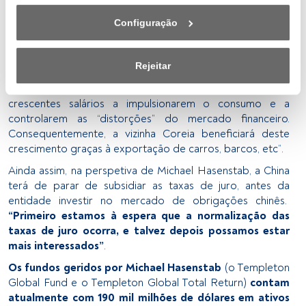
obrigações globais sem restrições que procuram maior
encontra na parte inferior esquerda da página web). As 
alpha
”.
Configuração
suas opções terão efeito dentro do nosso âmbito de 
Confiança na China
consentimento. Para saber mais, consulte a nossa política 
Um dos destinos no qual o gestor está mais confiante
de privacidade.
Rejeitar
atualmente é a China.
Hasenstab crê que o país poderá
crescer até 7% durante os próximos anos
, “com os
Nós e os nossos parceiros tratamos os dados para 
crescentes salários a impulsionarem o consumo e a
fornecer:
controlarem as “distorções” do mercado financeiro.
Consequentemente, a vizinha Coreia beneficiará deste
Utilizar dados de localização geográfica precisa. Analisar 
crescimento graças à exportação de carros, barcos, etc”.
ativamente as características do dispositivo para sua 
identificação. Armazenar as informações num dispositivo 
Ainda assim, na perspetiva de Michael Hasenstab, a China
e/ou aceder às mesmas. Publicidade e conteúdo 
terá de parar de subsidiar as taxas de juro, antes da
personalizados, medição de publicidade e conteúdo, 
entidade investir no mercado de obrigações chinês.
pesquisa de audiência e desenvolvimento de serviços.
“Primeiro estamos à espera que a normalização das
taxas de juro ocorra, e talvez depois possamos estar
Lista de parceiros (fornecedores)
mais interessados”
.
Os fundos geridos por Michael Hasenstab
(o Templeton
Global Fund e o Templeton Global Total Return)
contam
atualmente com 190 mil milhões de dólares em ativos