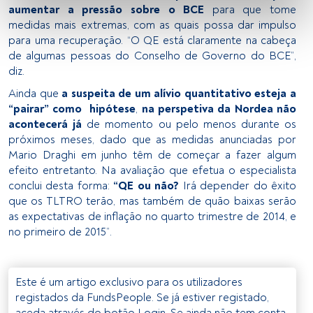
aumentar a pressão sobre o BCE
para que tome
fornecer:
medidas mais extremas, com as quais possa dar impulso
para uma recuperação. “O QE está claramente na cabeça
Utilizar dados de localização geográfica precisa. Analisar 
de algumas pessoas do Conselho de Governo do BCE”,
ativamente as características do dispositivo para sua 
diz.
identificação. Armazenar as informações num dispositivo 
e/ou aceder às mesmas. Publicidade e conteúdo 
Ainda que
a suspeita de um alívio quantitativo esteja a
personalizados, medição de publicidade e conteúdo, 
“pairar” como hipótese
,
na perspetiva da Nordea não
pesquisa de audiência e desenvolvimento de serviços.
acontecerá já
de momento ou pelo menos durante os
próximos meses, dado que as medidas anunciadas por
Lista de parceiros (fornecedores)
Mario Draghi em junho têm de começar a fazer algum
efeito entretanto. Na avaliação que efetua o especialista
conclui desta forma:
“QE ou não?
Irá depender do êxito
que os TLTRO terão, mas também de quão baixas serão
as expectativas de inflação no quarto trimestre de 2014, e
no primeiro de 2015”.
Este é um artigo exclusivo para os utilizadores
registados da FundsPeople. Se já estiver registado,
aceda através do botão Login. Se ainda não tem conta,