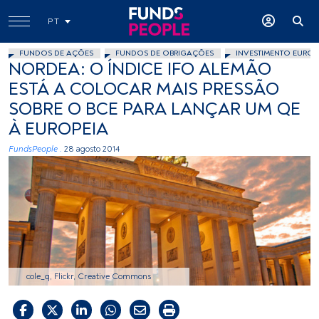
PT
FUNDOS DE AÇÕES
FUNDOS DE OBRIGAÇÕES
INVESTIMENTO EUROP
NORDEA: O ÍNDICE IFO ALEMÃO
ESTÁ A COLOCAR MAIS PRESSÃO
SOBRE O BCE PARA LANÇAR UM QE
À EUROPEIA
FundsPeople .
28 agosto 2014
cole_q, Flickr, Creative Commons