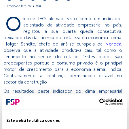
Tempo de leitura:
2 min.
O
índice IFO alemão, visto como um indicador
adiantado da atividade empresarial no país,
registou a sua quarta queda consecutiva,
deixando dúvidas acerca da fortaleza da economia alemã.
Holger Sandte, chefe de análise europeia da
Nordea
,
observa que a atividade produtiva caiu, tal como o
sentimento no sector do retalho. “Estes dados são
preocupantes porque o consumo privado é o principal
motor de crescimento para a economia alemã”, indica.
Contrariamente, a confiança permaneceu estável no
sector da construção.
Os resultados deste indicador do clima empresarial
alemão, que se realiza através de um questionário no qual
se mede o clima económico, a situação empresarial atual e
os prognósticos para o futuro, chegaram depois dos
preocupantes dados do PIB alemão no segundo
Este website utiliza cookies
trimestre, quando este se contraiu cerca de 0,2%. O