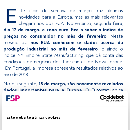
E
ste início de semana de março traz algumas
novidades para a Europa, mas as mais relevantes
chegam-nos dos EUA. No entanto, segunda-feira,
dia 17 de março, a zona euro fica a saber o índice de
preços no consumidor no mês de fevereiro
. Neste
mesmo dia
nos EUA conhecem-se dados acerca da
produção industrial no mês de fevereiro
, e ainda o
índice NY Empire State Manufacturing, que dá conta das
condições de negócio dos fabricantes de Nova Iorque.
Em Portugal, a Impresa apresenta resultados relativos ao
ano de 2013.
No dia seguinte,
18 de março, são novamente revelados
dados importantes para a Europa
. O Eurostat indica
quais os resultados da balança comercial em janeiro,
enquanto se conhece também o ZEW Economic
Expectations, que dá conta das expectativas da europa
em relação ao desenvolvimento económico da Alemanha
Este website utiliza cookies
nos próximos seis meses.
Já a Alemanha conhece o ZEW
Survey Economic Sentiment precisamente em relação