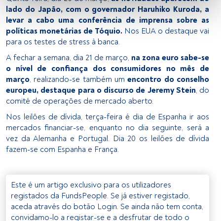
lado do Japão, com o governador Haruhiko Kuroda, a
levar a cabo uma conferência de imprensa sobre as
Utilizar dados de localização geográfica precisa. Analisar 
políticas monetárias de Tóquio.
Nos EUA o destaque vai
ativamente as características do dispositivo para sua 
para os testes de stress à banca.
identificação. Armazenar as informações num dispositivo 
e/ou aceder às mesmas. Publicidade e conteúdo 
A fechar a semana, dia 21 de março,
na zona euro sabe-se
personalizados, medição de publicidade e conteúdo, 
o nível de confiança dos consumidores no mês de
pesquisa de audiência e desenvolvimento de serviços.
março
, realizando-se também um
encontro do conselho
europeu, destaque para o discurso de Jeremy Stein
, do
Lista de parceiros (fornecedores)
comité de operações de mercado aberto.
Nos leilões de dívida, terça-feira é dia de Espanha ir aos
mercados financiar-se, enquanto no dia seguinte, será a
vez da Alemanha e Portugal. Dia 20 os leilões de dívida
fazem-se com Espanha e França.
Este é um artigo exclusivo para os utilizadores
registados da FundsPeople. Se já estiver registado,
aceda através do botão Login. Se ainda não tem conta,
convidamo-lo a registar-se e a desfrutar de todo o