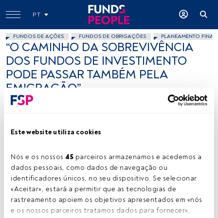
PT
FUNDOS DE AÇÕES
FUNDOS DE OBRIGAÇÕES
PLANEAMENTO FINAN
“O CAMINHO DA SOBREVIVÊNCIA
DOS FUNDOS DE INVESTIMENTO
PODE PASSAR TAMBÉM PELA
EMIGRAÇÃO”
FundsPeople .
7 janeiro 2013
Este website utiliza cookies
Tempo de leitura:
6 min.
E
Nós e os nossos 
45
 parceiros armazenamos e acedemos a 
m entrevista à Funds People Portugal, Veiga
dados pessoais, como dados de navegação ou 
Sarmento afirma que a eliminação do n.º16 do
identificadores únicos, no seu dispositivo. Se selecionar 
artigo 22.º do Estatuto dos Benefícios Fiscais
«Aceitar», estará a permitir que as tecnologias de 
coloca os fundos nacionais em desvantagem e que uma
rastreamento apoiem os objetivos apresentados em «nós 
saída poderá ser emigrar. Ou seja, os investidores em
e os nossos parceiros tratamos dados para fornecer», 
Portugal podem continuar a contar com produtos