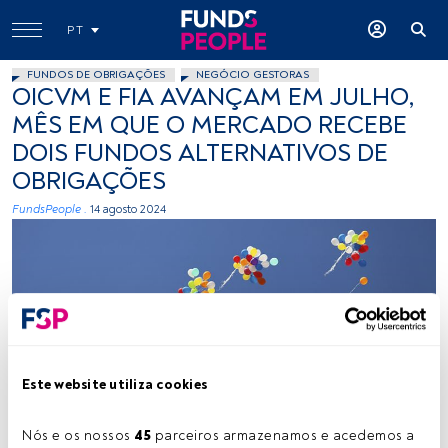
PT
FUNDOS DE OBRIGAÇÕES
NEGÓCIO GESTORAS
OICVM E FIA AVANÇAM EM JULHO,
MÊS EM QUE O MERCADO RECEBE
DOIS FUNDOS ALTERNATIVOS DE
OBRIGAÇÕES
FundsPeople .
14 agosto 2024
Este website utiliza cookies
Créditos: Ankush Minda (Unsplash)
Nós e os nossos 
45
 parceiros armazenamos e acedemos a 