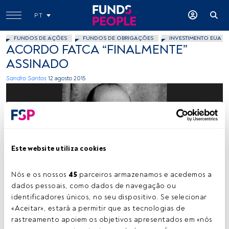
PT
FUNDOS DE AÇÕES
FUNDOS DE OBRIGAÇÕES
INVESTIMENTO EUA
ACORDO FATCA “FINALMENTE”
ASSINADO
Sandro Santos
12 agosto 2015
Este website utiliza cookies
Cedida
Nós e os nossos 
45
 parceiros armazenamos e acedemos a 
dados pessoais, como dados de navegação ou 
identificadores únicos, no seu dispositivo. Se selecionar 
«Aceitar», estará a permitir que as tecnologias de 
Tempo de leitura:
3 min.
rastreamento apoiem os objetivos apresentados em «nós 