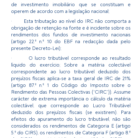
de investimento imobiliário que se constituam e
operem de acordo com a legislação nacional;
· Esta tributação ao nível do IRC não comporta a
obrigação de retenção na fonte e é incidente sobre os
rendimentos dos fundos de investimento nacionais
(artigo 22.º n.º 10 do EBF na redacção dada pelo
presente Decreto-Lei);
· O lucro tributável corresponde ao resultado
líquido do exercício; Sobre a matéria colectável
correspondente ao lucro tributável deduzido dos
prejuízos fiscais aplica-se a taxa geral de IRC de 21%
(artigo 87.º n.º 1 do Código do Imposto sobre o
Rendimento das Pessoas Colectivas (“CIRC”)). Assume
carácter de extrema importância o cálculo da matéria
colectável, que corresponde ao Lucro Tributável
deduzido dos prejuízos fiscais (se existirem). Para
efeitos do apuramento do lucro tributável, não são
considerados os rendimentos de Categoria E (artigo
5.º do CIRS), os rendimentos de Categoria F (artigo 8.º