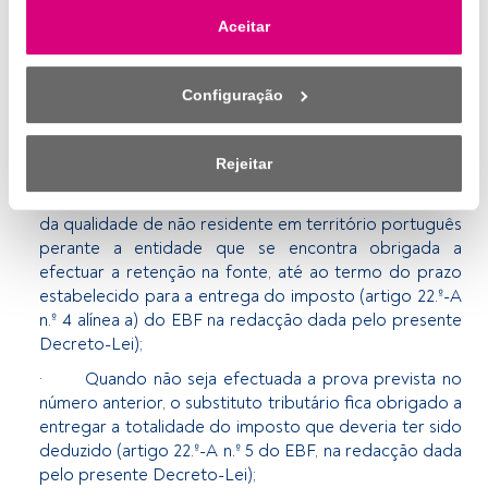
retirar o consentimento a qualquer momento, clicando no 
· A isenção referida acima não é aplicável caso os
Aceitar
link «Preferências de privacidade» que aparece na parte 
titulares sejam residentes em país, território ou região
inferior da página web (ou no ícone flutuante que se 
sujeito a um regime fiscal claramente mais favorável
encontra na parte inferior esquerda da página web). As 
constante de lista aprovada por portaria do membro
Configuração
suas opções terão efeito dentro do nosso âmbito de 
do Governo responsável pela área das finanças (artigo
consentimento. Para saber mais, consulte a nossa política 
22.º-A n.º 3 alínea a) do EBF na redacção dada pelo
de privacidade.
presente Decreto-Lei);
Rejeitar
· Os titulares dos rendimentos devem fazer prova
Nós e os nossos parceiros tratamos os dados para 
da qualidade de não residente em território português
fornecer:
perante a entidade que se encontra obrigada a
efectuar a retenção na fonte, até ao termo do prazo
Utilizar dados de localização geográfica precisa. Analisar 
estabelecido para a entrega do imposto (artigo 22.º-A
ativamente as características do dispositivo para sua 
n.º 4 alínea a) do EBF na redacção dada pelo presente
identificação. Armazenar as informações num dispositivo 
Decreto-Lei);
e/ou aceder às mesmas. Publicidade e conteúdo 
personalizados, medição de publicidade e conteúdo, 
· Quando não seja efectuada a prova prevista no
pesquisa de audiência e desenvolvimento de serviços.
número anterior, o substituto tributário fica obrigado a
entregar a totalidade do imposto que deveria ter sido
Lista de parceiros (fornecedores)
deduzido (artigo 22.º-A n.º 5 do EBF, na redacção dada
pelo presente Decreto-Lei);