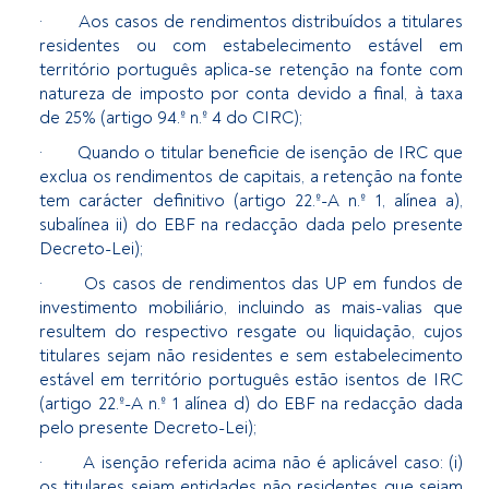
· Aos casos de rendimentos distribuídos a titulares
residentes ou com estabelecimento estável em
território português aplica-se retenção na fonte com
natureza de imposto por conta devido a final, à taxa
de 25% (artigo 94.º n.º 4 do CIRC);
· Quando o titular beneficie de isenção de IRC que
exclua os rendimentos de capitais, a retenção na fonte
tem carácter definitivo (artigo 22.º-A n.º 1, alínea a),
subalínea ii) do EBF na redacção dada pelo presente
Decreto-Lei);
· Os casos de rendimentos das UP em fundos de
investimento mobiliário, incluindo as mais-valias que
resultem do respectivo resgate ou liquidação, cujos
titulares sejam não residentes e sem estabelecimento
estável em território português estão isentos de IRC
(artigo 22.º-A n.º 1 alínea d) do EBF na redacção dada
pelo presente Decreto-Lei);
· A isenção referida acima não é aplicável caso: (i)
os titulares sejam entidades não residentes que sejam