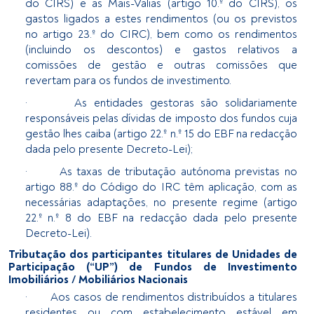
do CIRS) e as Mais-Valias (artigo 10.º do CIRS), os
gastos ligados a estes rendimentos (ou os previstos
no artigo 23.º do CIRC), bem como os rendimentos
(incluindo os descontos) e gastos relativos a
comissões de gestão e outras comissões que
revertam para os fundos de investimento.
· As entidades gestoras são solidariamente
responsáveis pelas dívidas de imposto dos fundos cuja
gestão lhes caiba (artigo 22.º n.º 15 do EBF na redacção
dada pelo presente Decreto-Lei);
· As taxas de tributação autónoma previstas no
artigo 88.º do Código do IRC têm aplicação, com as
necessárias adaptações, no presente regime (artigo
22.º n.º 8 do EBF na redacção dada pelo presente
Decreto-Lei).
Tributação dos participantes titulares de Unidades de
Participação (“UP”) de Fundos de Investimento
Imobiliários / Mobiliários Nacionais
· Aos casos de rendimentos distribuídos a titulares
residentes ou com estabelecimento estável em