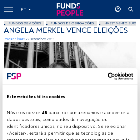
PT
FUNDOS DE AÇÕES
FUNDOS DE OBRIGAÇÕES
INVESTIMENTO EUROP
ANGELA MERKEL VENCE ELEIÇÕES
Javier Flores
22 setembro 2013
Imagen cedida
Este website utiliza cookies
Nós e os nossos 
45
 parceiros armazenamos e acedemos a 
dados pessoais, como dados de navegação ou 
Tempo de leitura:
2 min.
identificadores únicos, no seu dispositivo. Se selecionar 
«Aceitar», estará a permitir que as tecnologias de 
Angela Merkel demonstrou ser sobretudo
uma política