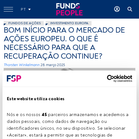
PT
FUNDOS DE AÇÕES
INVESTIMENTO EUROPA
BOM INÍCIO PARA O MERCADO DE
AÇÕES EUROPEU. O QUE É
NECESSÁRIO PARA QUE A
RECUPERAÇÃO CONTINUE?
Thorsten Winkelmann
28 março 2025
Este website utiliza cookies
Nós e os nossos 
45
 parceiros armazenamos e acedemos a 
Thorsten Winkelmann. Créditos: Cedida (AllianceBernstein)
dados pessoais, como dados de navegação ou 
identificadores únicos, no seu dispositivo. Se selecionar 
«Aceitar», estará a permitir que as tecnologias de 