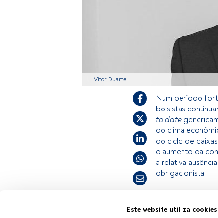
Vitor Duarte
Num período forte
bolsistas continu
to date
genericame
do clima económic
do ciclo de baixas
o aumento da con
a relativa ausênc
obrigacionista.
Este é um artigo
Este website utiliza cookies
Tempo de leitura:
3 min.