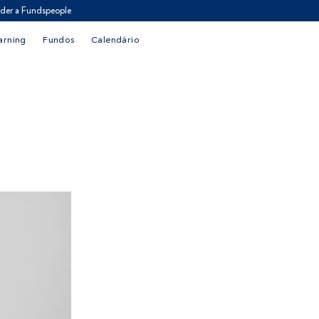
der a Fundspeople
arning
Fundos
Calendário