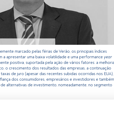
mente marcado pelas férias de Verão, os principais índices
am a apresentar uma baixa volatilidade e uma performance
year
nte positiva, suportada pela ação de vários fatores: a melhori
o, o crescimento dos resultados das empresas, a continuação
 taxas de juro (apesar das recentes subidas ocorridas nos EUA),
fiança dos consumidores, empresários e investidores e també
ia de alternativas de investimento, nomeadamente, no segmento
 exclusivo para os utilizadores registados da FundsPeople. Se já