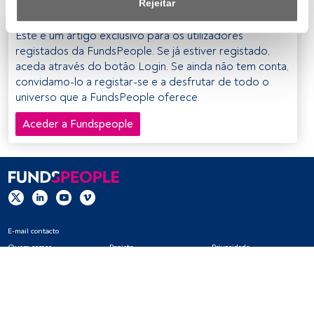
Rejeitar
Nós e os nossos parceiros tratamos os dados para 
Este é um artigo exclusivo para os utilizadores
fornecer:
registados da FundsPeople. Se já estiver registado,
aceda através do botão Login. Se ainda não tem conta,
Utilizar dados de localização geográfica precisa. Analisar 
convidamo-lo a registar-se e a desfrutar de todo o
ativamente as características do dispositivo para sua 
universo que a FundsPeople oferece.
identificação. Armazenar as informações num dispositivo 
e/ou aceder às mesmas. Publicidade e conteúdo 
Aceder a Fundspeople
personalizados, medição de publicidade e conteúdo, 
pesquisa de audiência e desenvolvimento de serviços.
Lista de parceiros (fornecedores)
E-mail contacto
Quem somos
Registo
Privacidade
Cookies
Definições de cookies
Aviso legal