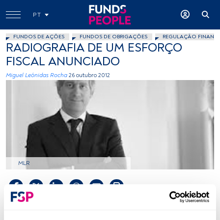
PT
FUNDOS DE AÇÕES
FUNDOS DE OBRIGAÇÕES
REGULAÇÃO FINANCE
RADIOGRAFIA DE UM ESFORÇO
FISCAL ANUNCIADO
Miguel Leónidas Rocha
26 outubro 2012
MLR
Tempo de leitura:
2 min.