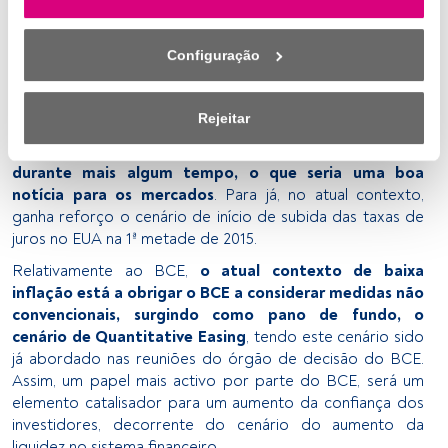
desemprego divulgados no início deste mês de Maio
inferior da página web (ou no ícone flutuante que se 
terem surpreendido pela positiva.
No entanto, a FED irá
encontra na parte inferior esquerda da página web). As 
Configuração
considerar a qualidade dos números do mercado de
suas opções terão efeito dentro do nosso âmbito de 
trabalho assim como a sustentabilidade do mesmo, não se
consentimento. Para saber mais, consulte a nossa política 
ficando na taxa de referência dos 6,5% de taxa de
de privacidade.
Rejeitar
desemprego. Nesse sentido,
é válido pensarmos que os
níveis reduzidos de taxas de juro possam manter-se
Nós e os nossos parceiros tratamos os dados para 
durante mais algum tempo, o que seria uma boa
fornecer:
notícia para os mercados
. Para já, no atual contexto,
ganha reforço o cenário de início de subida das taxas de
Utilizar dados de localização geográfica precisa. Analisar 
juros no EUA na 1ª metade de 2015.
ativamente as características do dispositivo para sua 
identificação. Armazenar as informações num dispositivo 
Relativamente ao BCE,
o atual contexto de baixa
e/ou aceder às mesmas. Publicidade e conteúdo 
inflação está a obrigar o BCE a considerar medidas não
personalizados, medição de publicidade e conteúdo, 
convencionais, surgindo como pano de fundo, o
pesquisa de audiência e desenvolvimento de serviços.
cenário de Quantitative Easing
, tendo este cenário sido
já abordado nas reuniões do órgão de decisão do BCE.
Lista de parceiros (fornecedores)
Assim, um papel mais activo por parte do BCE, será um
elemento catalisador para um aumento da confiança dos
investidores, decorrente do cenário do aumento da
liquidez no sistema financeiro.