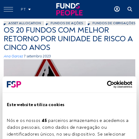
PT
ASSET ALLOCATION
FUNDOS DE AÇÕES
FUNDOS DE OBRIGAÇÕES
OS 20 FUNDOS COM MELHOR
RETORNO POR UNIDADE DE RISCO A
CINCO ANOS
Ana Garcez
7 setembro 2023
Este website utiliza cookies
Nós e os nossos 
45
 parceiros armazenamos e acedemos a 
dados pessoais, como dados de navegação ou 
identificadores únicos, no seu dispositivo. Se selecionar 
Tempo de leitura:
2 min.