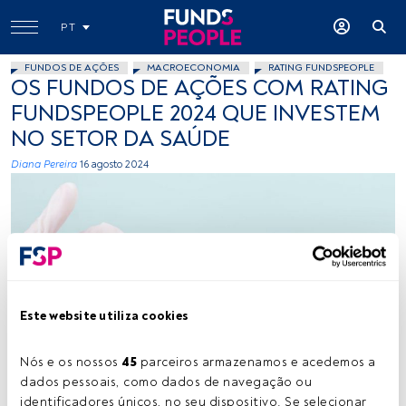
PT
FUNDOS DE AÇÕES
MACROECONOMIA
RATING FUNDSPEOPLE
OS FUNDOS DE AÇÕES COM RATING
FUNDSPEOPLE 2024 QUE INVESTEM
NO SETOR DA SAÚDE
Diana Pereira
16 agosto 2024
Este website utiliza cookies
Créditos: Diana Polekhina (Unsplash)
Nós e os nossos 
45
 parceiros armazenamos e acedemos a 
dados pessoais, como dados de navegação ou 
Tempo de leitura:
2 min.
identificadores únicos, no seu dispositivo. Se selecionar 