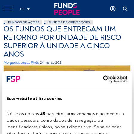
PT
FUNDOS DE AÇÕES
FUNDOS DE OBRIGAÇÕES
OS FUNDOS QUE ENTREGAM UM
RETORNO POR UNIDADE DE RISCO
SUPERIOR À UNIDADE A CINCO
ANOS
Margarida Jesus Pinto
24 março 2021
Este website utiliza cookies
Nós e os nossos 
45
 parceiros armazenamos e acedemos a 
Photo by Edu Lauton on Unsplash
dados pessoais, como dados de navegação ou 
identificadores únicos, no seu dispositivo. Se selecionar 
«Aceitar», estará a permitir que as tecnologias de 