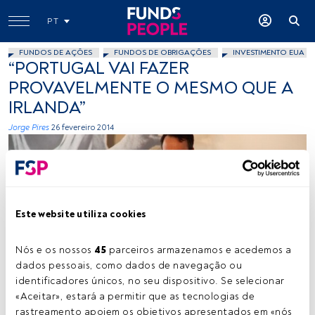
PT
FUNDOS DE AÇÕES
FUNDOS DE OBRIGAÇÕES
INVESTIMENTO EUA
“PORTUGAL VAI FAZER
PROVAVELMENTE O MESMO QUE A
IRLANDA”
Jorge Pires
26 fevereiro 2014
Este website utiliza cookies
Nós e os nossos 
45
 parceiros armazenamos e acedemos a 
Cedida
dados pessoais, como dados de navegação ou 
identificadores únicos, no seu dispositivo. Se selecionar 
«Aceitar», estará a permitir que as tecnologias de 
Tempo de leitura:
2 min.
rastreamento apoiem os objetivos apresentados em «nós 