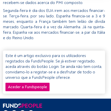
recebem-se dados acerca do PMI composto.
identificação. Armazenar as informações num dispositivo 
e/ou aceder às mesmas. Publicidade e conteúdo 
Segunda-feira é dia dos EUA irem aos mercados financiar-
personalizados, medição de publicidade e conteúdo, 
se. Terça-feira, por seu lado, Espanha financia-se a 3 e 9
pesquisa de audiência e desenvolvimento de serviços.
meses, enquanto a França também tem leilão de dívida
marcado. Quarta-feira é a vez da Alemanha. Já na quinta-
Lista de parceiros (fornecedores)
feira, Espanha vai aos mercados financiar-se, a par da Itália
e do Reino Unido.
Este é um artigo exclusivo para os utilizadores
registados da FundsPeople. Se já estiver registado,
aceda através do botão Login. Se ainda não tem conta,
convidamo-lo a registar-se e a desfrutar de todo o
universo que a FundsPeople oferece.
Aceder a Fundspeople