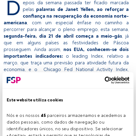
D
epois da semana passada ter ficado marcada
pelas
palavras de Janet Yellen, ao reforçar a
confiança na recuperação da economia norte-
americana
, com um especial ênfase no caminho a
percorrer para alcançar o pleno emprego, esta semana,
segunda-feira, dia 21 de abril começa a meio-gás
, já
que em alguns países as festividades de Páscoa
prosseguem. Ainda assim,
nos EUA, conhecem-se dois
importantes indicadores:
o leading Index, relativo a
março, que traça uma previsão para atividade futura da
economia, e o Chicago Fed National Activity Index,
também referente a março.
No dia seguinte, terça-feira,
ao nível da zona euro o
destaque vai para a confiança do consumidor no mês
de abril
, mas também para os resultados relativos à
Este website utiliza cookies
indústria da construção no mês de fevereiro
. Em
Portugal, por outro lado, são reveladas informações
Nós e os nossos 
45
 parceiros armazenamos e acedemos a 
sobre a balança comercial no mês de fevereiro.
dados pessoais, como dados de navegação ou 
Dia 23 de abril, quarta-feira, é altura de se conhecerem as
identificadores únicos, no seu dispositivo. Se selecionar 
minutas reveladas pelo Bank of England
, enquanto a
«Aceitar», estará a permitir que as tecnologias de 