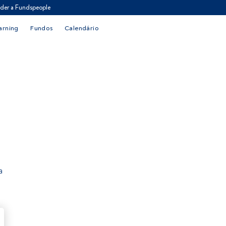
der a Fundspeople
arning
Fundos
Calendário
a