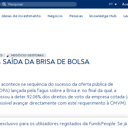
PT
Ace
Ideias de investimento
Negócio
Pessoas
knowledge Hub
Le
ES
NEGÓCIO GESTORAS
SAÍDA DA BRISA DE BOLSA
 acontece na sequência do sucesso da oferta pública de
OPA) lançada pela Tagus sobre a Brisa e, no final da qual, a
passou a deter 92,06% dos direitos de voto da empresa cotada (
ossível avançar directamente com este requerimento à CMVM).
exclusivo para os utilizadores registados da FundsPeople. Se já