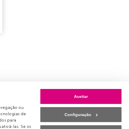
Aceitar
avegação ou 
ecnologias de 
Configuração
os para 
ativá-las. Se os 