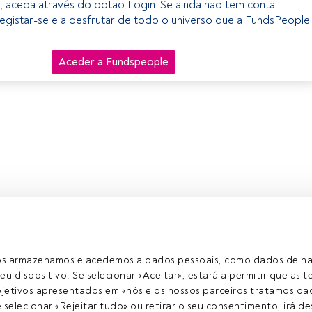
o, aceda através do botão Login. Se ainda não tem conta,
egistar-se e a desfrutar de todo o universo que a FundsPeople
Aceder a Fundspeople
ros armazenamos e acedemos a dados pessoais, como dados de n
eu dispositivo. Se selecionar «Aceitar», estará a permitir que as t
etivos apresentados em «nós e os nossos parceiros tratamos dad
selecionar «Rejeitar tudo» ou retirar o seu consentimento, irá des