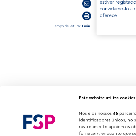
estiver registad
convidamo-lo a r
oferece.
Tempo de leitura:
1 min.
Este website utiliza cookies
Nós e os nossos 
45
 parcei
identificadores únicos, no s
rastreamento apoiem os obj
fornecer», enquanto que se 