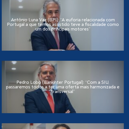
António Luna Vaz (BPI): “A euforia relacionada com
Portugal a que temos assistido teve a fiscalidade como
um dos principais motores”
Pedro Lobo (Bankinter Portugal): “Com a SIU,
passaremos todos a ter uma oferta mais harmonizada e
transversal”