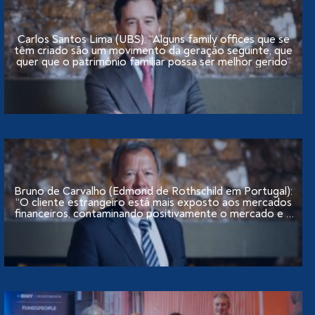
Carlos Santos Lima (UBS): “Alguns family offices que se
têm criado são um movimento da geração seguinte, que
quer que o património familiar possa ser melhor gerido”
Bruno de Carvalho (Edmond de Rothschild em Portugal):
“O cliente estrangeiro está mais exposto aos mercados
financeiros, contaminando positivamente o mercado e a
oferta nacionais”