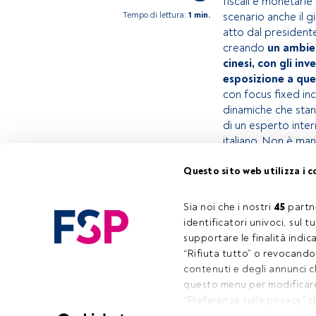
fiscali e monetari
Tempo di lettura:
1 min.
scenario anche il 
atto dal presidente
creando
un ambien
cinesi, con gli inv
esposizione a ques
con focus fixed inc
dinamiche che stann
di un esperto inter
italiano. Non è ma
Questo sito web utilizza i c
Questo è un artic
accedi tramite il 
Sia noi che i nostri 
45
 partn
registrarti per sc
identificatori univoci, sul 
supportare le finalità indic
“Rifiuta tutto” o revocando i
contenuti e degli annunci 
questo menu per modificare 
Cont
“Preferenze sulla privacy” c
nella parte inferiore sinist