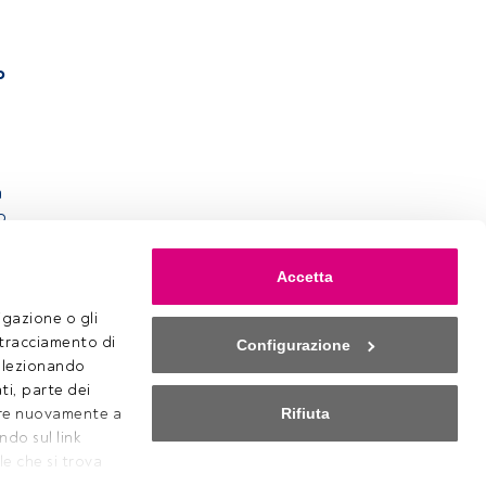
o
a
o.
Accetta
gazione o gli 
 tracciamento di 
Configurazione
selezionando 
ti, parte dei 
Rifiuta
ere nuovamente a 
o sul link 
Cookies
e che si trova 
Impostazioni Cookie
 nostro 