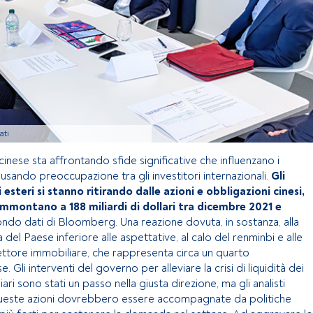
ati
inese sta affrontando sfide significative che influenzano i
usando preoccupazione tra gli investitori internazionali.
Gli
i esteri si stanno ritirando dalle azioni e obbligazioni cinesi,
ammontano a 188 miliardi di dollari tra dicembre 2021 e
ondo dati di Bloomberg. Una reazione dovuta, in sostanza, alla
del Paese inferiore alle aspettative, al calo del renminbi e alle
settore immobiliare, che rappresenta circa un quarto
. Gli interventi del governo per alleviare la crisi di liquidità dei
ri sono stati un passo nella giusta direzione, ma gli analisti
este azioni dovrebbero essere accompagnate da politiche