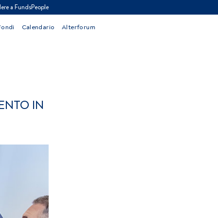
ere a FundsPeople
Fondi
Calendario
Alterforum
MENTO IN