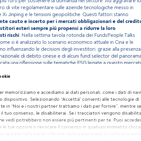
e più forti per sostenere la domanda nel settore. Ad aggravare lo
giro di vite regolamentare sulle aziende tecnologiche messo in
 Xi Jinping e le tensioni geopolitiche. Questi fattori stanno
te cauto e incerto per i mercati obbligazionari e del credit
estitori esteri sempre più propensi a ridurre la loro
ti rischi
. Nella settima tavola rotonda dei FundsPeople Talks
ome si è analizzato lo scenario economico attuale in Cina e le
o influenzando le decisioni degli investitori, grazie alla presenza
nazionale di debito cinese e di alcuni fund selector del panoram
ncata una riflessione sulle tematiche ESG legate a questo mercat
ookie
olo riservato agli utenti FundsPeople. Se sei già registrato,
pulsante Login. Se non hai ancora un account, ti invitiamo a
er memorizziamo e accediamo ai dati personali, come i dati di navi
oprire tutti i contenuti che FundsPeople ha da offrire.
tuo dispositivo. Selezionando “Accetta” consenti alle tecnologie di
ate in “Noi e i nostri partner trattiamo i dati per fornire”, mentre 
Accedere a FundsPeople
l tuo consenso, le disabiliterai. Se i tracciatori vengono disabilita
che vedi potrebbero non essere più pertinenti per te. Puoi acced
le tue opzioni o revocare il consenso in qualsiasi momento cliccand
atto email
Chi Siamo
he appare nella parte inferiore della pagina web (o sull'icona mobil
Registrati
ra della pagina web). Le tue opzioni avranno effetto nell'ambito del