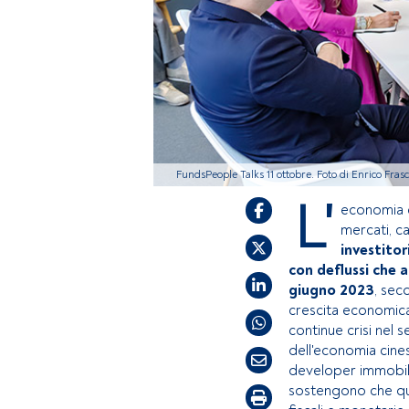
FundsPeople Talks 11 ottobre. Foto di Enrico Frasc
L'
economia c
mercati, ca
investitor
con deflussi che 
giugno 2023
, sec
crescita economica 
continue crisi nel 
dell'economia cinese
developer immobilia
sostengono che qu