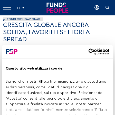
IT
FONDI OBBLIGAZIONARI
CRESCITA GLOBALE ANCORA
SOLIDA, FAVORITI I SETTORI A
SPREAD
Kenneth Leech
11 giugno 2019
Questo sito web utilizza i cookie
Sia noi che i nostri 
45
 partner memorizziamo e accediamo 
ai dati personali, come i dati di navigazione o gli 
Ken Leech, CIO di Western Asset (Gruppo Legg Mason)
identificatori univoci, sul tuo dispositivo. Selezionando 
“Accetta” consenti alle tecnologie di tracciamento di 
supportare le finalità indicate in “Noi e i nostri partner 
trattiamo i dati per fornire”, mentre selezionando “Rifiuta 
Tempo di lettura:
5 min.