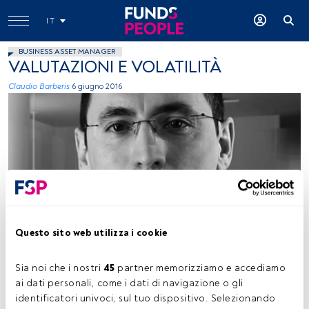
IT
BUSINESS ASSET MANAGER
VALUTAZIONI E VOLATILITÀ
Claudio Barberis
6 giugno 2016
Questo sito web utilizza i cookie
Tempo di lettura:
5 min.
Sia noi che i nostri 
45
 partner memorizziamo e accediamo 
ai dati personali, come i dati di navigazione o gli 
Bill Gross, Warren Buffett, Stanley Druckenmiller
sono
identificatori univoci, sul tuo dispositivo. Selezionando 