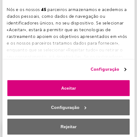
Tempo de leitura:
2 min.
Nós e os nossos 
45
 parceiros armazenamos e acedemos a 
O
dados pessoais, como dados de navegação ou 
Amundi World Investment Forum,
celebrado
identificadores únicos, no seu dispositivo. Se selecionar 
recentemente pela
Amundi
no Museu do Louvre
«Aceitar», estará a permitir que as tecnologias de 
em Paris, contou com várias figuras de renome
rastreamento apoiem os objetivos apresentados em «nós 
da indústria financeira mundial. Foi o caso de
Jim Rogers
,
e os nossos parceiros tratamos dados para fornecer», 
Daniel Kahneman
e também Jeremy Siegel, professor da
enquanto que se selecionar «Rejeitar tudo» ou retirar o 
Universidade de Wharton (Pennsylvania, Estados Unidos),
seu consentimento, irá desativá-las. Se os rastreadores 
popularmente conhecido pelo seu livro
Stocks for the
forem desativados, parte do conteúdo e dos anúncios 
Long Run
. A sua participação no evento não deixou
Configuração
que vê poderá deixar de ser relevante para si. Pode voltar 
ninguém indiferente, sobretudo por causa da sua
a aceder a este menu para alterar as suas opções ou 
entusiasta visão e expectativas sobre os mercados de
retirar o consentimento a qualquer momento, clicando no 
ações, especialmente o norte-americano, cuja atratividade
Aceitar
link «Preferências de privacidade» que aparece na parte 
considera grande por estes dias. Em seguida, resumimos
inferior da página web (ou no ícone flutuante que se 
os principais pontos argumentados pelo especialista
encontra na parte inferior esquerda da página web). As 
durante a sua intervenção no Forum.
Configuração
suas opções terão efeito dentro do nosso âmbito de 
consentimento. Para saber mais, consulte a nossa política 
de privacidade.
Rejeitar
Este é um artigo exclusivo para os utilizadores
registados da FundsPeople. Se já estiver registado,