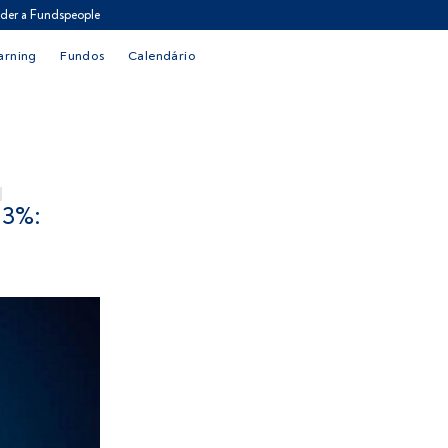
der a Fundspeople
arning
Fundos
Calendário
3%: