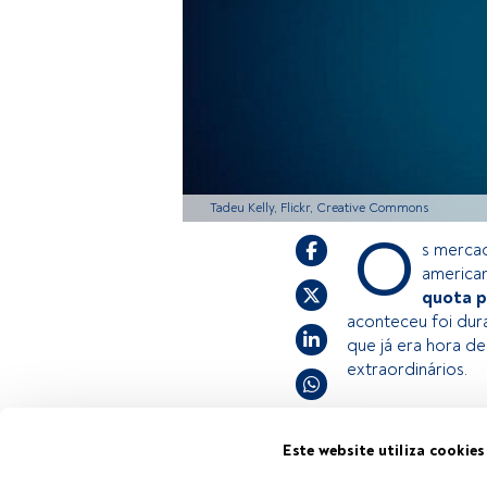
Tadeu Kelly, Flickr, Creative Commons
O
s merca
america
quota p
aconteceu foi dur
que já era hora de
extraordinários.
Este é um artigo
Este website utiliza cookies
estiver registad