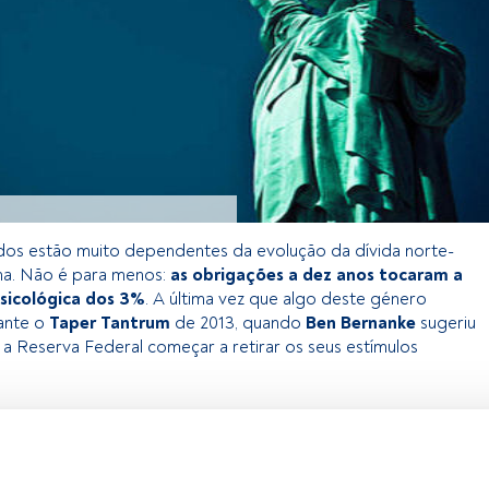
dos estão muito dependentes da evolução da dívida norte-
na. Não é para menos:
as obrigações a dez anos tocaram a
sicológica dos 3%
. A última vez que algo deste género
ante o
Taper Tantrum
de 2013, quando
Ben Bernanke
sugeriu
 a Reserva Federal começar a retirar os seus estímulos
 exclusivo para os utilizadores registados da FundsPeople. Se já
o, aceda através do botão Login. Se ainda não tem conta,