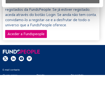
Este é um artigo exclusivo para os utilizadores
Nós e os nossos parceiros tratamos os dados para 
registados da FundsPeople. Se já estiver registado,
fornecer:
aceda através do botão Login. Se ainda não tem conta,
convidamo-lo a registar-se e a desfrutar de todo o
Utilizar dados de localização geográfica precisa. Analisar 
universo que a FundsPeople oferece.
ativamente as características do dispositivo para sua 
identificação. Armazenar as informações num dispositivo 
Aceder a Fundspeople
e/ou aceder às mesmas. Publicidade e conteúdo 
personalizados, medição de publicidade e conteúdo, 
pesquisa de audiência e desenvolvimento de serviços.
Lista de parceiros (fornecedores)
E-mail contacto
Quem somos
Registo
Privacidade
Cookies
Definições de cookies
Aviso legal