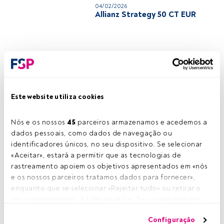
04/02/2026
Allianz Strategy 50 CT EUR
08/02/2025
BPI Impacto Clima - Dinâmico,
Fundo de Investimento Aberto
Flexível
Este website utiliza cookies
07/02/2025
Private Bank Funds I - Access
Nós e os nossos 
45
 parceiros armazenamos e acedemos a 
Balanced Fund (EUR) A (acc)
dados pessoais, como dados de navegação ou 
identificadores únicos, no seu dispositivo. Se selecionar 
«Aceitar», estará a permitir que as tecnologias de 
07/02/2025
rastreamento apoiem os objetivos apresentados em «nós 
DJE - Zins & Dividende PA (EUR)
e os nossos parceiros tratamos dados para fornecer», 
enquanto que se selecionar «Rejeitar tudo» ou retirar o 
seu consentimento, irá desativá-las. Se os rastreadores 
forem desativados, parte do conteúdo e dos anúncios 
07/02/2025
Configuração
Invesco Funds - Invesco
que vê poderá deixar de ser relevante para si. Pode voltar 