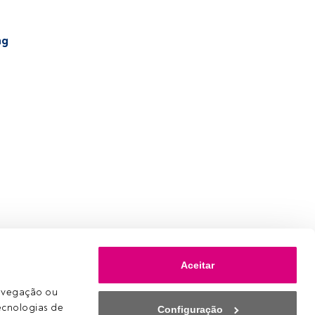
ng
Aceitar
avegação ou 
ecnologias de 
Configuração