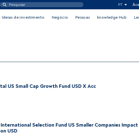
PT
Ace
Ideias de investimento
Negócio
Pessoas
knowledge Hub
Le
tal US Small Cap Growth Fund USD X Acc
 International Selection Fund US Smaller Companies Impact
tion USD