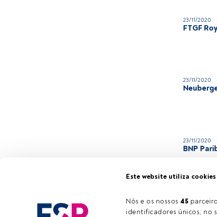
23/11/2020
FTGF Roy
23/11/2020
Neuberge
23/11/2020
BNP Pari
Este website utiliza cookies
Nós e os nossos 
45
 parcei
identificadores únicos, no s