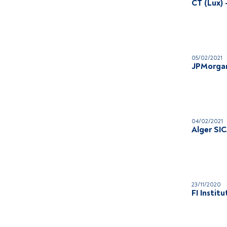
CT (Lux)
05/02/2021
JPMorgan
04/02/2021
Alger SIC
23/11/2020
FI Instit