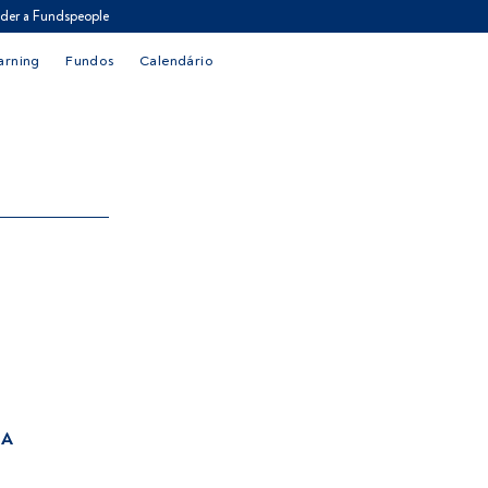
der a Fundspeople
arning
Fundos
Calendário
 A