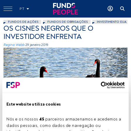
PT
FUNDOS DE AÇÕES
FUNDOS DE OBRIGAÇÕES
INVESTIMENTO EUA
OS CISNES NEGROS QUE O
INVESTIDOR ENFRENTA
Regina Webb
29 janeiro 2019
-
Este website utiliza cookies
Nós e os nossos 
45
 parceiros armazenamos e acedemos a 
Tempo de leitura:
7 min.
dados pessoais, como dados de navegação ou 