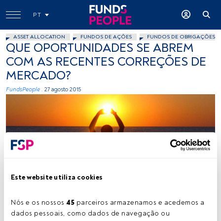
PT
ASSET ALLOCATION
FUNDOS DE AÇÕES
FUNDOS DE OBRIGAÇÕES
QUE OPORTUNIDADES SE ABREM
COM AS RECENTES CORREÇÕES DE
MERCADO?
FundsPeople .
27 agosto 2015
Este website utiliza cookies
Nikosp!, Flickr, Creative Commons
Nós e os nossos 
45
 parceiros armazenamos e acedemos a 
dados pessoais, como dados de navegação ou 
Tempo de leitura:
6 min.