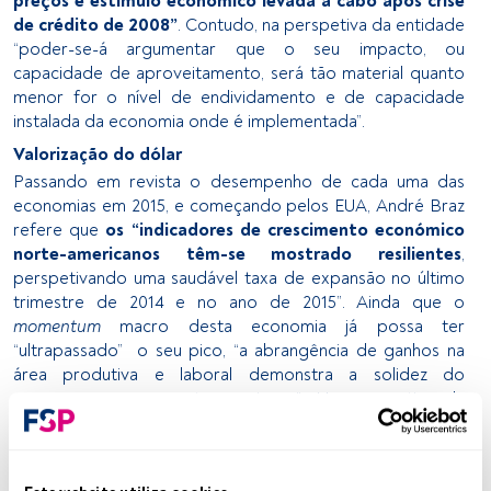
preços e estimulo económico levada a cabo após crise
de crédito de 2008”
. Contudo, na perspetiva da entidade
“poder-se-á argumentar que o seu impacto, ou
capacidade de aproveitamento, será tão material quanto
menor for o nível de endividamento e de capacidade
instalada da economia onde é implementada”.
Valorização do dólar
Passando em revista o desempenho de cada uma das
economias em 2015, e começando pelos EUA, André Braz
refere que
os “indicadores de crescimento económico
norte-americanos têm-se mostrado resilientes
,
perspetivando uma saudável taxa de expansão no último
trimestre de 2014 e no ano de 2015”. Ainda que o
momentum
macro desta economia já possa ter
“ultrapassado” o seu pico, “a abrangência de ganhos na
área produtiva e laboral demonstra a solidez do
progresso macro norte-americano”. Na perspetiva da
entidade
“o diferencial da evolução da política
monetária, a queda do
deficit
da balança comercial e
as perspetivas de crescimento futuras, continuarão a