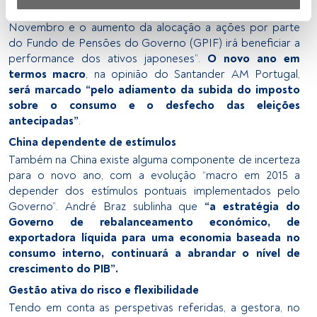
pelo mercado, a expansão do mesmo no mês de
Nós e os nossos parceiros tratamos os dados para 
Novembro e o aumento da alocação a ações por parte
fornecer:
do Fundo de Pensões do Governo (GPIF) irá beneficiar a
performance dos ativos japoneses”.
O novo ano em
Utilizar dados de localização geográfica precisa. Analisar 
termos macro
, na opinião do Santander AM Portugal,
ativamente as características do dispositivo para sua 
será marcado “pelo adiamento da subida do imposto
identificação. Armazenar as informações num dispositivo 
sobre o consumo e o desfecho das eleições
e/ou aceder às mesmas. Publicidade e conteúdo 
antecipadas”
.
personalizados, medição de publicidade e conteúdo, 
pesquisa de audiência e desenvolvimento de serviços.
China dependente de estímulos
Também na China existe alguma componente de incerteza
Lista de parceiros (fornecedores)
para o novo ano, com a evolução “macro em 2015 a
depender dos estímulos pontuais implementados pelo
Governo”. André Braz sublinha que
“a estratégia do
Governo de rebalanceamento económico, de
exportadora líquida para uma economia baseada no
consumo interno, continuará a abrandar o nível de
crescimento do PIB”.
Gestão ativa do risco e flexibilidade
Tendo em conta as perspetivas referidas, a gestora, no