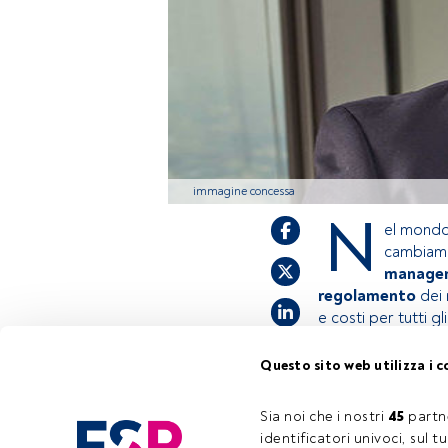
immagine concessa
N
el mondo 
cambiame
manage
regolamento
dei 
e costi per tutti gl
Questo sito web utilizza i c
Questo è un artic
accedi tramite il
Sia noi che i nostri 
45
 partn
registrarti per s
identificatori univoci, sul 