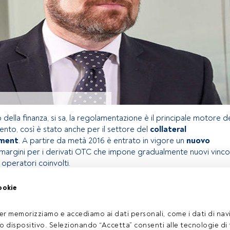
della finanza, si sa, la regolamentazione è il principale motore d
nto, così è stato anche per il settore del
collateral
ment
. A partire da metà 2016 è entrato in vigore un
nuovo
margini per i derivati OTC che impone gradualmente nuovi vincol
i operatori coinvolti.
ookie
olo riservato agli utenti FundsPeople. Se sei già registrato,
 pulsante Login. Se non hai ancora un account, ti invitiamo a
er memorizziamo e accediamo ai dati personali, come i dati di navi
coprire tutti i contenuti che FundsPeople ha da offrire.
tuo dispositivo. Selezionando “Accetta” consenti alle tecnologie di