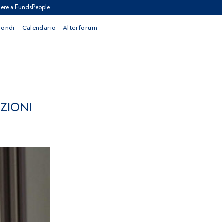
ere a FundsPeople
Fondi
Calendario
Alterforum
ZIONI