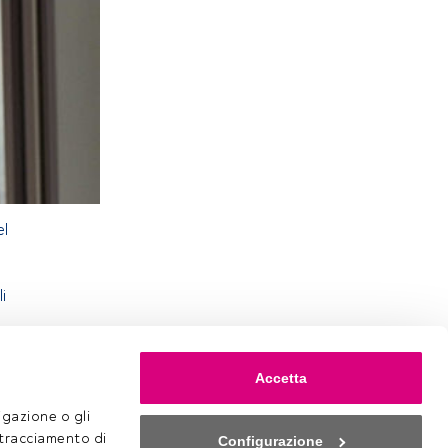
el
i
Accetta
gazione o gli 
 tracciamento di 
Configurazione