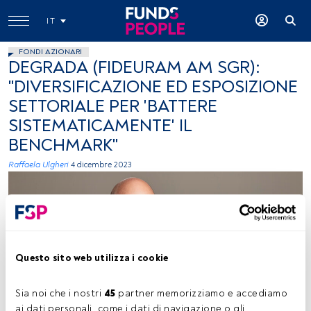
IT
FONDI AZIONARI
DEGRADA (FIDEURAM AM SGR):
"DIVERSIFICAZIONE ED ESPOSIZIONE
SETTORIALE PER 'BATTERE
SISTEMATICAMENTE' IL
BENCHMARK"
Raffaela Ulgheri
4 dicembre 2023
Questo sito web utilizza i cookie
Luigi Degrada, foto ceduta (Fideuram AM SGR)
Sia noi che i nostri 
45
 partner memorizziamo e accediamo 
ai dati personali, come i dati di navigazione o gli 