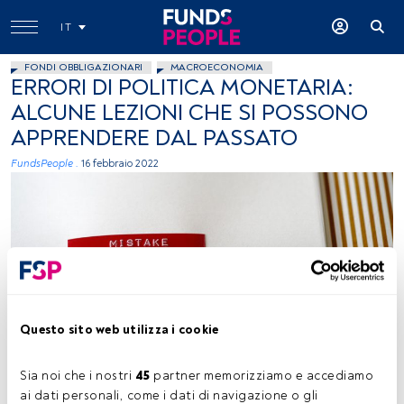
IT
FONDI OBBLIGAZIONARI
MACROECONOMIA
ERRORI DI POLITICA MONETARIA:
ALCUNE LEZIONI CHE SI POSSONO
APPRENDERE DAL PASSATO
FundsPeople .
16 febbraio 2022
Daniela Holzer, foto concessa (Unsplash)
Questo sito web utilizza i cookie
Sia noi che i nostri 
45
 partner memorizziamo e accediamo 
ai dati personali, come i dati di navigazione o gli 
Tempo di lettura:
4 min.