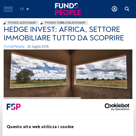
IT
FONDI AZIONARI
FONDI OBBLIGAZIONARI
HEDGE INVEST: AFRICA, SETTORE
IMMOBILIARE TUTTO DA SCOPRIRE
FundsPeople .
22 luglio 2015
foto flickr: creative commons
Tempo di lettura:
3 min.
Questo sito web utilizza i cookie