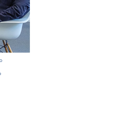
no
o
o