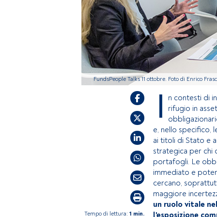
FundsPeople Talks 11 ottobre. Foto di Enrico Frasc
I
n contesti di i
rifugio in asse
obbligazionario
e, nello specifico, 
ai titoli di Stato 
strategica per chi 
portafogli. Le obb
immediato e potenz
cercano, soprattutt
maggiore incertez
un ruolo vitale ne
Tempo di lettura:
1 min.
l'esposizione comp