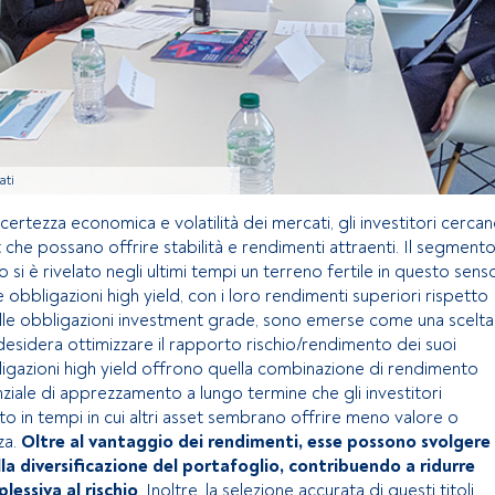
ati
ncertezza economica e volatilità dei mercati, gli investitori cerca
t che possano offrire stabilità e rendimenti attraenti. Il segment
 si è rivelato negli ultimi tempi un terreno fertile in questo sens
le obbligazioni high yield, con i loro rendimenti superiori rispetto
e alle obbligazioni investment grade, sono emerse come una scelta
desidera ottimizzare il rapporto rischio/rendimento dei suoi
ligazioni high yield offrono quella combinazione di rendimento
iale di apprezzamento a lungo termine che gli investitori
o in tempi in cui altri asset sembrano offrire meno valore o
za.
Oltre al vantaggio dei rendimenti, esse possono svolgere
lla diversificazione del portafoglio, contribuendo a ridurre
lessiva al rischio
. Inoltre, la selezione accurata di questi titoli,