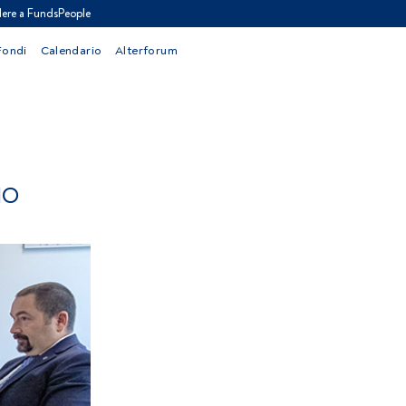
ere a FundsPeople
Fondi
Calendario
Alterforum
IO