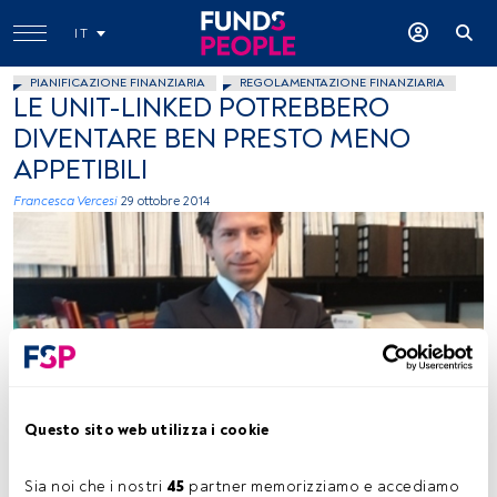
IT
PIANIFICAZIONE FINANZIARIA
REGOLAMENTAZIONE FINANZIARIA
LE UNIT-LINKED POTREBBERO
DIVENTARE BEN PRESTO MENO
APPETIBILI
Francesca Vercesi
29 ottobre 2014
immagine concessa
Questo sito web utilizza i cookie
Sia noi che i nostri 
45
 partner memorizziamo e accediamo 
Tempo di lettura:
2 min.