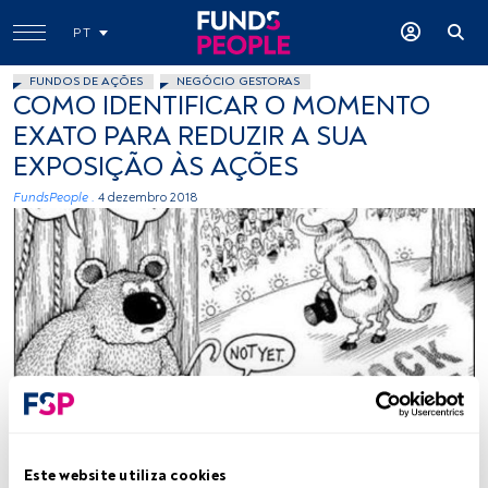
PT
FUNDOS DE AÇÕES
NEGÓCIO GESTORAS
COMO IDENTIFICAR O MOMENTO
EXATO PARA REDUZIR A SUA
EXPOSIÇÃO ÀS AÇÕES
FundsPeople .
4 dezembro 2018
-
Este website utiliza cookies
Tempo de leitura:
5 min.