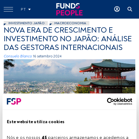
PT
INVESTIMENTO JAPÃO
MACROECONOMIA
NOVA ERA DE CRESCIMENTO E
INVESTIMENTO NO JAPÃO: ANÁLISE
DAS GESTORAS INTERNACIONAIS
Consuelo Blanco
16 setembro 2024
Créditos: David Edelstein (Unsplash)
Este website utiliza cookies
Tempo de leitura:
3 min.
Nós e os nossos 
45
 parceiros armazenamos e acedemos a 