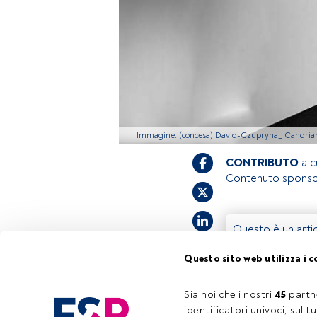
Immagine: (concesa) David-Czupryna_ Candri
CONTRIBUTO
a c
Contenuto sponso
Questo è un artic
accedi tramite il
Questo sito web utilizza i c
registrarti per s
Sia noi che i nostri 
45
 partn
identificatori univoci, sul 