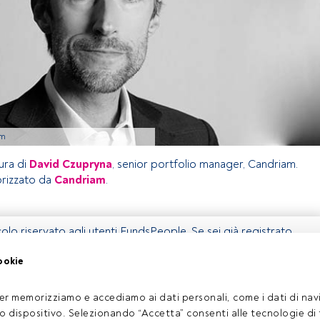
am
ura di
David Czupryna
, senior portfolio manager, Candriam.
rizzato da
Candriam
.
olo riservato agli utenti FundsPeople. Se sei già registrato,
 pulsante Login. Se non hai ancora un account, ti invitiamo a
ookie
coprire tutti i contenuti che FundsPeople ha da offrire.
Accedere a FundsPeople
er memorizziamo e accediamo ai dati personali, come i dati di navi
tuo dispositivo. Selezionando “Accetta” consenti alle tecnologie di