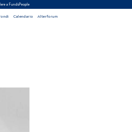
ere a FundsPeople
Fondi
Calendario
Alterforum