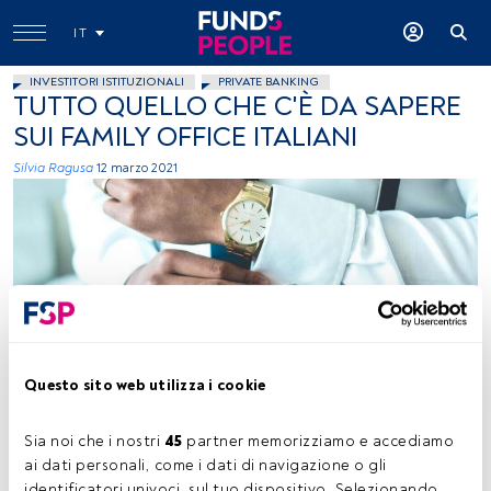
IT
INVESTITORI ISTITUZIONALI
PRIVATE BANKING
TUTTO QUELLO CHE C'È DA SAPERE
SUI FAMILY OFFICE ITALIANI
Silvia Ragusa
12 marzo 2021
Foto Jonathan Francisca, Unsplash
Questo sito web utilizza i cookie
Sia noi che i nostri 
45
 partner memorizziamo e accediamo 
Tempo di lettura:
3 min.
ai dati personali, come i dati di navigazione o gli 
identificatori univoci, sul tuo dispositivo. Selezionando 