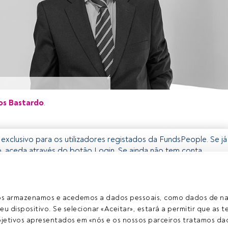
os Bastardo
.
 exclusivo para os utilizadores registados da FundsPeople. Se já
o, aceda através do botão Login. Se ainda não tem conta,
egistar-se e a desfrutar de todo o universo que a
rece.
Aceder a Fundspeople
ros armazenamos e acedemos a dados pessoais, como dados de n
eu dispositivo. Se selecionar «Aceitar», estará a permitir que as t
etivos apresentados em «nós e os nossos parceiros tratamos dad