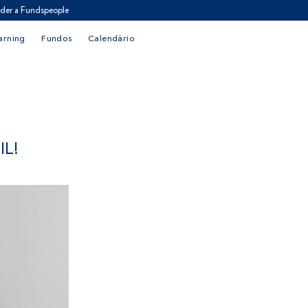
der a Fundspeople
arning
Fundos
Calendário
IL!