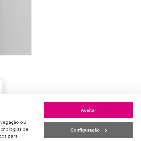
Aceitar
avegação ou 
ecnologias de 
Configuração
os para 