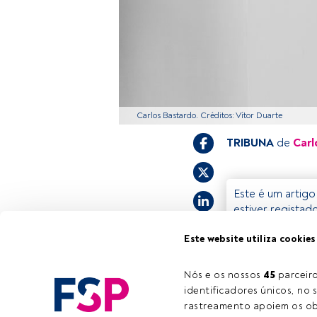
Carlos Bastardo. Créditos: Vítor Duarte
TRIBUNA
de
Carl
Este é um artigo
estiver registad
convidamo-lo a r
Este website utiliza cookies
FundsPeople ofe
Nós e os nossos 
45
 parcei
identificadores únicos, no s
rastreamento apoiem os obj
Tempo de leitura:
3 min.