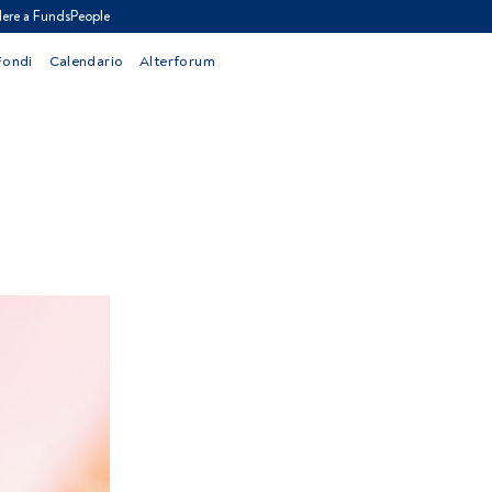
ere a FundsPeople
Fondi
Calendario
Alterforum