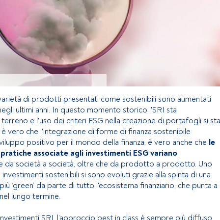
varietà di prodotti presentati come sostenibili sono aumentati
gli ultimi anni. In questo momento storico l'SRI sta
rreno e l'uso dei criteri ESG nella creazione di portafogli si st
è vero che l'integrazione di forme di finanza sostenibile
iluppo positivo per il mondo della finanza, è vero anche che
le
 pratiche associate agli investimenti ESG variano
 da società a società, oltre che da prodotto a prodotto. Uno
 investimenti sostenibili si sono evoluti grazie alla spinta di una
 ‘green’ da parte di tutto l'ecosistema finanziario, che punta a
 nel lungo termine.
 investimenti SRI, l’approccio best in class è sempre più diffuso.