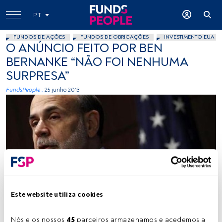
PT
FUNDOS DE AÇÕES
FUNDOS DE OBRIGAÇÕES
INVESTIMENTO EUA
O ANÚNCIO FEITO POR BEN
BERNANKE “NÃO FOI NENHUMA
SURPRESA”
FundsPeople .
25 junho 2013
Cedida
Este website utiliza cookies
Tempo de leitura:
1 min.
Nós e os nossos 
45
 parceiros armazenamos e acedemos a 