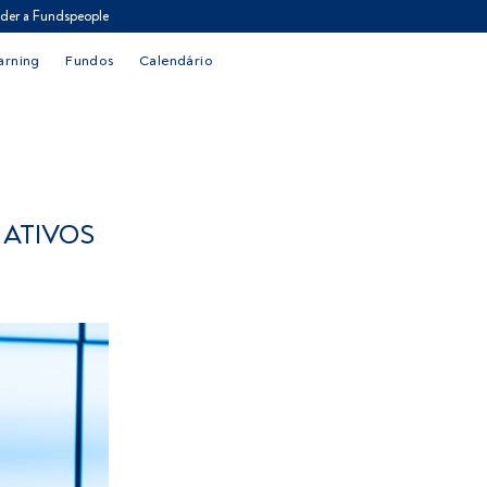
der a Fundspeople
arning
Fundos
Calendário
 ATIVOS