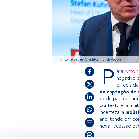
Antoine Lesné. Créditos: FundsPeople
P
ara
Antoin
negativo 
difíceis d
da captação de 
pode parecer um
contexto era muit
incerteza, a
indús
ano, tendo em co
nova recessão ec