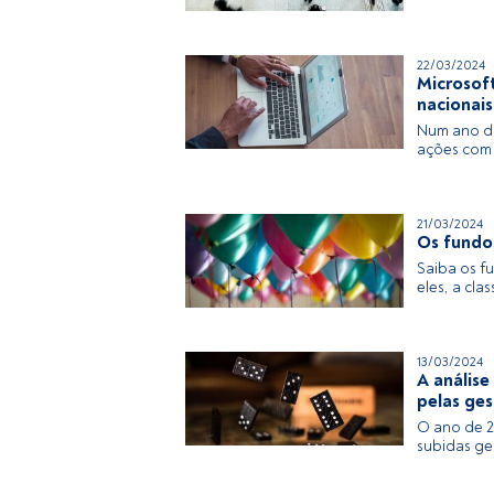
22/03/2024
Microsoft
nacionais
Num ano do
ações com 
21/03/2024
Os fundos
Saiba os f
eles, a cl
13/03/2024
A análise
pelas ges
O ano de 2
subidas ge