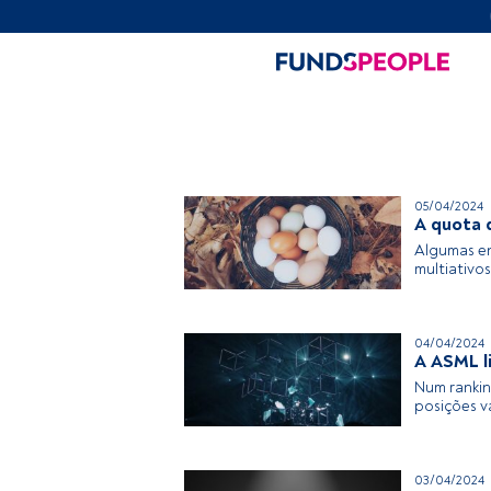
05/04/2024
A quota 
Algumas e
multiativos
04/04/2024
A ASML li
Num rankin
posições v
03/04/2024