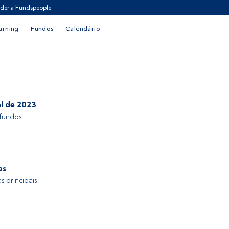
der a Fundspeople
arning
Fundos
Calendário
al de 2023
 fundos
as
s principais