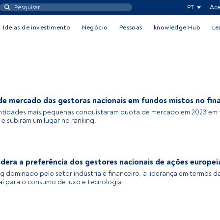
PT
Ace
Ideias de investimento
Negócio
Pessoas
knowledge Hub
Le
de mercado das gestoras nacionais em fundos mistos no fin
ntidades mais pequenas conquistaram quota de mercado em 2023 em
 e subiram um lugar no ranking.
dera a preferência dos gestores nacionais de ações europei
g dominado pelo setor indústria e financeiro, a liderança em termos da
ai para o consumo de luxo e tecnologia.