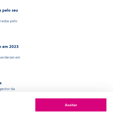
 pelo seu
eradas pelo
am em 2023
e perderam em
a
gestor da
te humana e
tidores.
Aceitar