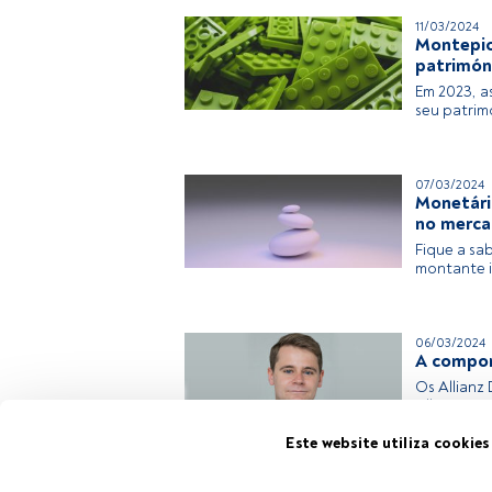
11/03/2024
Montepio
patrimón
Em 2023, a
seu patrim
07/03/2024
Monetári
no merca
Fique a sa
montante i
06/03/2024
A compon
Os Allianz
Allianz GI
como ambas
Este website utiliza cookies