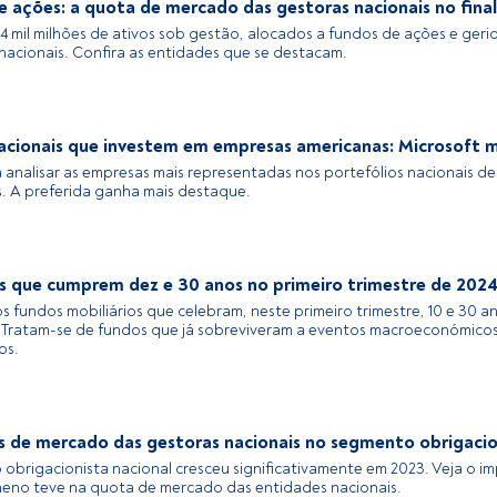
 ações: a quota de mercado das gestoras nacionais no fina
4 mil milhões de ativos sob gestão, alocados a fundos de ações e geri
nacionais. Confira as entidades que se destacam.
acionais que investem em empresas americanas: Microsoft m
 analisar as empresas mais representadas nos portefólios nacionais d
. A preferida ganha mais destaque.
s que cumprem dez e 30 anos no primeiro trimestre de 202
s fundos mobiliários que celebram, neste primeiro trimestre, 10 e 30 a
. Tratam-se de fundos que já sobreviveram a eventos macroeconómico
os.
s de mercado das gestoras nacionais no segmento obrigacio
obrigacionista nacional cresceu significativamente em 2023. Veja o i
eno teve na quota de mercado das entidades nacionais.