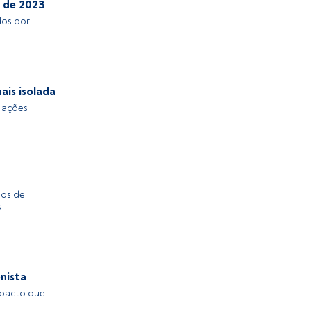
l de 2023
dos por
ais isolada
e ações
4
nos de
s
nista
mpacto que