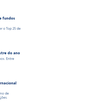
de fundos
r o Top 25 de
stre do ano
nos. Entre
rnacional
ano de
ições.