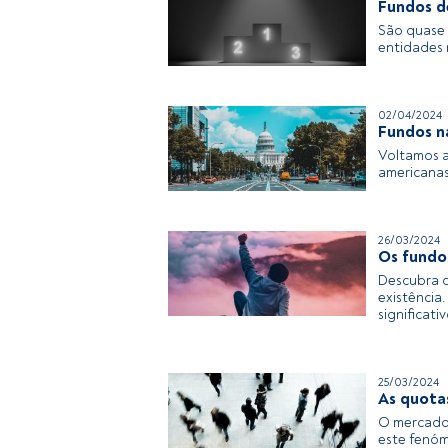
Fundos de
São quase 
entidades 
02/04/2024
Fundos n
Voltamos a
americanas
26/03/2024
Os fundo
Descubra o
existência
significativ
25/03/2024
As quota
O mercado 
este fenóm