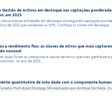
 Gestão de Activos em destaque nas captações ponderadas
io, em 2023
s três primeiras entidades em destaque conseguiram captações pond
ónio de 2022 que rondaram os 50%. Conheça os nomes em destaque.
os e rendimento fixo: as classes de ativos que mais captar
do nacional
ber quais foram as categorias e classes de ativos que mais ganharam 
nvestido, no ano de 2023.
ente quantitativa de mão dada com a componente human
 Dynamic Multi Asset Strategy SRI explicados por Andreas De María. O 
 explica como os fundos aliam a componente quantitativa à componen
 se transformam num portefólio adaptado às necessidades dos inves