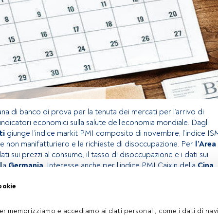
na di banco di prova per la tenuta dei mercati per l’arrivo di
indicatori economici sulla salute dell’economia mondiale. Dagli
ti
giunge l’indice markit PMI composito di novembre, l’indice IS
 e non manifatturiero e le richieste di disoccupazione. Per
l’Area
ati sui prezzi al consumo, il tasso di disoccupazione e i dati sui
lla
Germania
. Interesse anche per l’indice PMI Caixin della
Cina
.
ookie
olo riservato agli utenti FundsPeople. Se sei già registrato,
 pulsante Login. Se non hai ancora un account, ti invitiamo a
er memorizziamo e accediamo ai dati personali, come i dati di navi