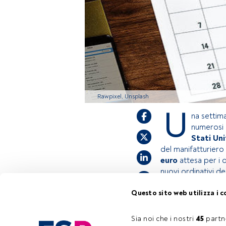
Rawpixel, Unsplash
U
na settima
numerosi 
Stati Uni
del manifatturiero
euro
attesa per i d
nuovi ordinativi de
Questo sito web utilizza i c
Questo è un artic
accedi tramite il
Sia noi che i nostri 
45
 partn