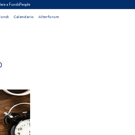
ere a FundsPeople
Fondi
Calendario
Alterforum
0